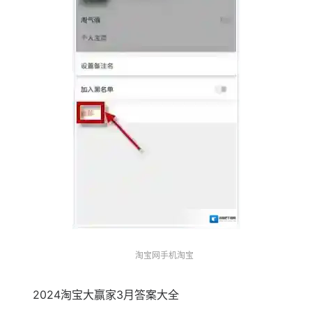
淘宝网手机淘宝
2024淘宝大赢家3月答案大全