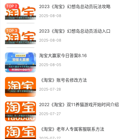
2023《淘宝》幻想岛总动员玩法攻略
2025-08-08
2023《淘宝》幻想岛总动员活动入口
2025-08-08
淘宝大赢家今日答案8.16
2025-08-05
《淘宝》账号名修改方法
2025-07-28
2022《淘宝》双11养猫游戏开始时间介绍
2025-07-27
《淘宝》老年人专属客服联系方法
2025-07-27