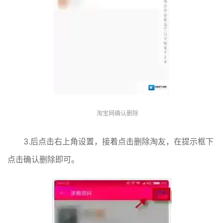
淘宝网确认删除
3.后点击右上角设置，接着点击删除淘友，在提示框下
点击确认删除即可。