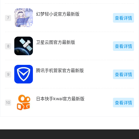
幻梦轻小说官方最新版
查看详情
7
卫星云图官方最新版
查看详情
8
腾讯手机管家官方最新版
查看详情
9
日本快手kwai官方最新版
查看详情
10