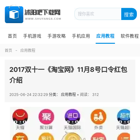
搜索
首页
手机游戏
手游攻略
手机应用
应用教程
软件教程
首页
应用教程
2017双十一《淘宝网》11月8号口令红包
介绍
2025-06-24 22:32:29
分类： 应用教程
•
阅读： 312