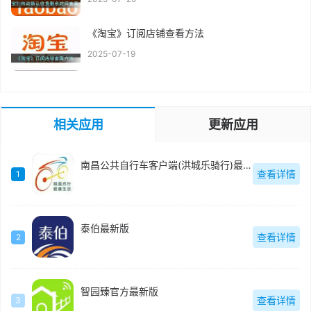
《淘宝》订阅店铺查看方法
2025-07-19
相关应用
更新应用
南昌公共自行车客户端(洪城乐骑行)最新版
查看详情
1
泰伯最新版
查看详情
2
智园臻官方最新版
查看详情
3