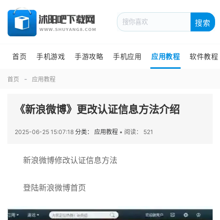
搜索
首页
手机游戏
手游攻略
手机应用
应用教程
软件教程
首页
应用教程
《新浪微博》更改认证信息方法介绍
2025-06-25 15:07:18
分类： 应用教程
•
阅读： 521
新浪微博修改认证信息方法
登陆新浪微博首页