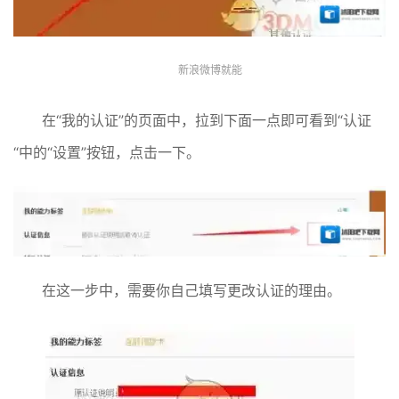
新浪微博就能
在“我的认证”的页面中，拉到下面一点即可看到“认证
“中的“设置”按钮，点击一下。
在这一步中，需要你自己填写更改认证的理由。