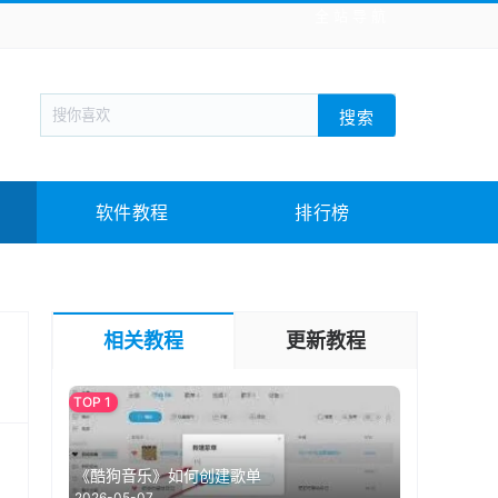
全站导航
新闻阅读
旅游出行
生活实用
社交聊天
搜索
回合网游
战棋游戏
枪战射击
模拟经营
教育教学
游戏娱乐
系统软件
素材下载
软件教程
排行榜
相关教程
更新教程
《酷狗音乐》如何创建歌单
2026-05-07