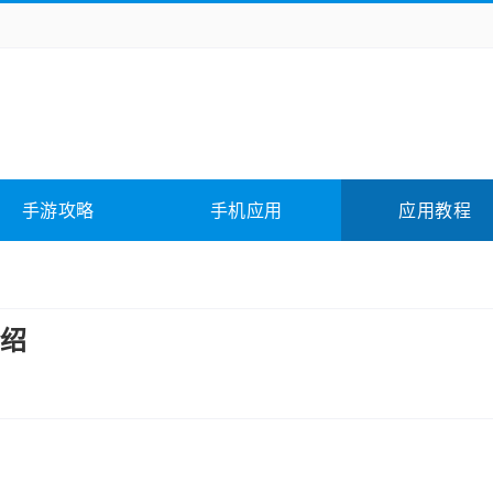
务办公
媒体影音
学习教育
拍照美颜
它游戏
冒险解谜
动作游戏
卡牌游戏
全相关
应用软件
影音软件
插件下载
手游攻略
手机应用
应用教程
合其它
软件教程
绍