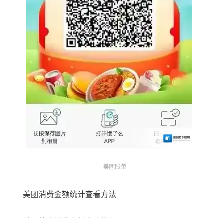
美团账单
美团消费金额统计查看方法