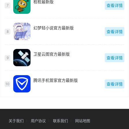
桩桩最新版
查看详情
7
幻梦轻小说官方最新版
查看详情
8
卫星云图官方最新版
查看详情
9
腾讯手机管家官方最新版
查看详情
10
关于我们
用户协议
联系我们
网站地图