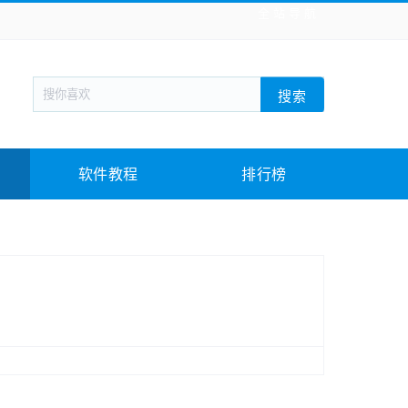
全站导航
新闻阅读
旅游出行
生活实用
社交聊天
搜索
回合网游
战棋游戏
枪战射击
模拟经营
教育教学
游戏娱乐
系统软件
素材下载
软件教程
排行榜