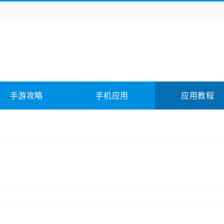
务办公
媒体影音
学习教育
拍照美颜
它游戏
冒险解谜
动作游戏
卡牌游戏
全相关
应用软件
影音软件
插件下载
手游攻略
手机应用
应用教程
合其它
软件教程