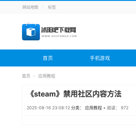
网站地图
标签
全站导航
手机应用
主题美化
其它应用
商
手机游戏
H5游戏
体育竞技
其
电脑软件
其它类别
图形软件
安
首页
手机游戏
应用教程
手游攻略
未分类
综
首页
应用教程
《steam》禁用社区内容方法
2025-08-16 23:08:12
分类： 应用教程
•
阅读： 972