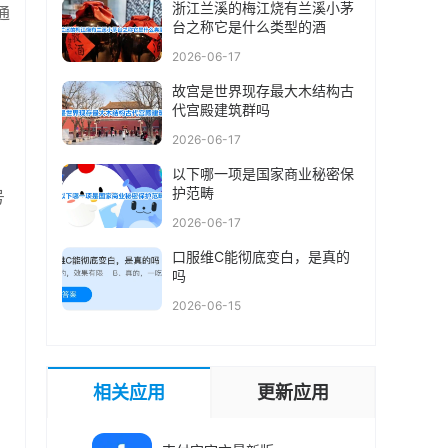
浙江兰溪的梅江烧有兰溪小茅
通
台之称它是什么类型的酒
2026-06-17
故宫是世界现存最大木结构古
代宫殿建筑群吗
2026-06-17
以下哪一项是国家商业秘密保
护范畴
号
2026-06-17
口服维C能彻底变白，是真的
吗
2026-06-15
相关应用
更新应用