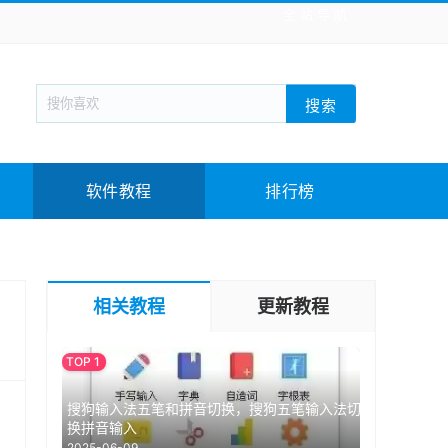
全站导航
新闻阅读
旅游出行
生活实用
社交聊天
搜索
回合网游
战棋游戏
枪战射击
模拟经营
教育教学
游戏娱乐
系统软件
素材下载
软件教程
排行榜
相关教程
更新教程
搜狗输入法五笔和拼音切换，搜狗五笔输入法切
换拼音输入
2025-06-09