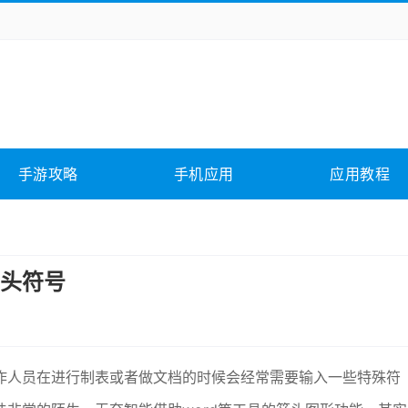
务办公
媒体影音
学习教育
拍照美颜
它游戏
冒险解谜
动作游戏
卡牌游戏
全相关
应用软件
影音软件
插件下载
手游攻略
手机应用
应用教程
合其它
软件教程
头符号
作人员在进行制表或者做文档的时候会经常需要输入一些特殊符