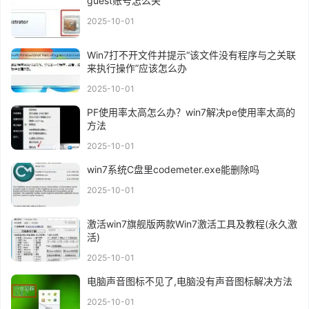
guest账号怎么关
2025-10-01
Win7打不开文件并提示“该文件没有程序与之关联
来执行操作”应该怎么办
2025-10-01
PF使用率太高怎么办？win7解决pe使用率太高的
方法
2025-10-01
win7系统C盘里codemeter.exe能删除吗
2025-10-01
激活win7旗舰版两款Win7激活工具及教程(永久激
活)
2025-10-01
电脑声音图标不见了,电脑没有声音图标解决方法
2025-10-01