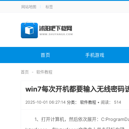
网站地图
标签
全站导航
手机应用
主题美化
其它应用
商
手机游戏
H5游戏
体育竞技
其
电脑软件
其它类别
图形软件
安
首页
手机游戏
应用教程
手游攻略
未分类
综
首页
软件教程
win7每次开机都要输入无线密码
2025-10-01 06:27:14
分类： 软件教程
•
阅读： 514
1、打开计算机，然后依次展开：C:ProgramData