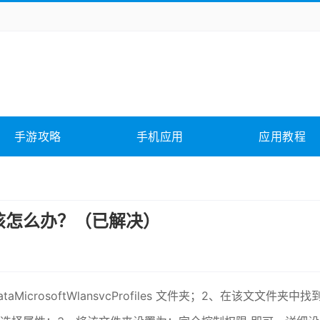
务办公
媒体影音
学习教育
拍照美颜
它游戏
冒险解谜
动作游戏
卡牌游戏
全相关
应用软件
影音软件
插件下载
手游攻略
手机应用
应用教程
合其它
软件教程
该怎么办？（已解决）
MicrosoftWlansvcProfiles 文件夹；2、在该文文件夹中找