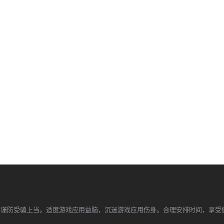
，谨防受骗上当。适度游戏应用益脑，沉迷游戏应用伤身。合理安排时间，享受