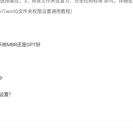
击鼠标右键，选择属性；3、将该文件夹设置为：完全控制权限 即可。详细设
/win10文件夹权限设置通用教程）
系统MBR还是GPT好
办
么设置？