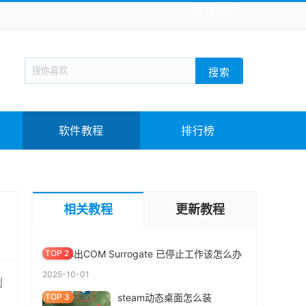
全站导航
新闻阅读
旅游出行
生活实用
社交聊天
搜索
回合网游
战棋游戏
枪战射击
模拟经营
教育教学
游戏娱乐
系统软件
素材下载
软件教程
排行榜
MBR GPT分区表区别 |2分钟知道磁盘分区,装系
统MBR还是GPT好
相关教程
更新教程
2025-10-26
Win7弹出COM Surrogate 已停止工作该怎么办
2025-10-01
到
steam动态桌面怎么装