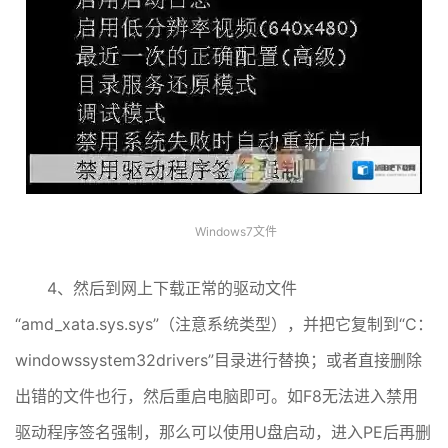
Windows7文件
4、然后到网上下载正常的驱动文件
“amd_xata.sys.sys”（注意系统类型），并把它复制到“C：
windowssystem32drivers”目录进行替换；或者直接删除
出错的文件也行，然后重启电脑即可。如F8无法进入禁用
驱动程序签名强制，那么可以使用U盘启动，进入PE后再删