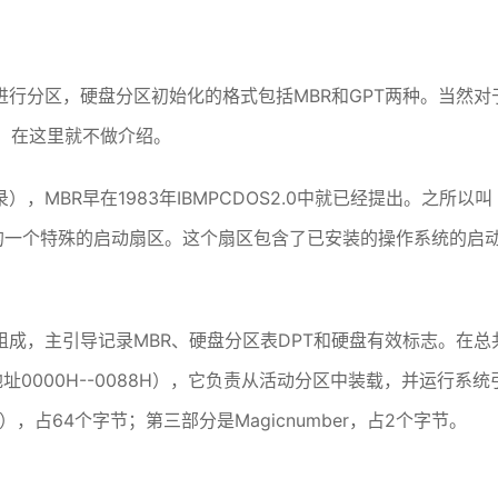
行分区，硬盘分区初始化的格式包括MBR和GPT两种。当然对
区图，在这里就不做介绍。
导记录），MBR早在1983年IBMPCDOS2.0中就已经提出。之所以叫
的一个特殊的启动扇区。这个扇区包含了已安装的操作系统的启
成，主引导记录MBR、硬盘分区表DPT和硬盘有效标志。在总
地址0000H--0088H），它负责从活动分区中装载，并运行系统
区表），占64个字节；第三部分是Magicnumber，占2个字节。