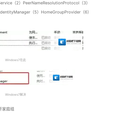
rvice（2）PeerNameResolutionProtocol（3）
gIdentityManager（5）HomeGroupProvider（6）
Windows7在此
Windows7解决
开家庭组