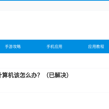
务办公
媒体影音
学习教育
拍照美颜
它游戏
冒险解谜
动作游戏
卡牌游戏
全相关
应用软件
影音软件
插件下载
手游攻略
手机应用
应用教程
合其它
软件教程
的计算机该怎么办？（已解决）
；