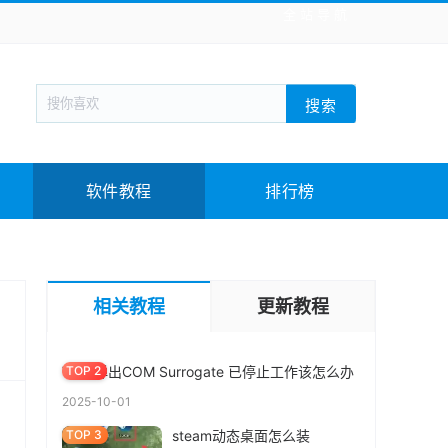
全站导航
新闻阅读
旅游出行
生活实用
社交聊天
搜索
回合网游
战棋游戏
枪战射击
模拟经营
教育教学
游戏娱乐
系统软件
素材下载
软件教程
排行榜
MBR GPT分区表区别 |2分钟知道磁盘分区,装系
统MBR还是GPT好
相关教程
更新教程
2025-10-26
Win7弹出COM Surrogate 已停止工作该怎么办
2025-10-01
steam动态桌面怎么装