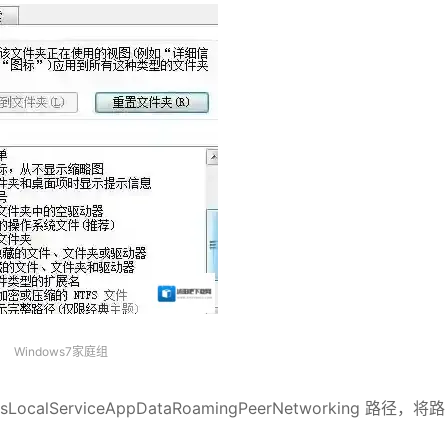
Windows7家庭组
LocalServiceAppDataRoamingPeerNetworking 路径，将路