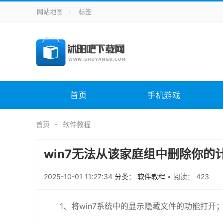
网站地图
标签
全站导航
手机应用
主题美化
其它应用
商
手机游戏
H5游戏
体育竞技
其
电脑软件
其它类别
图形软件
安
首页
手机游戏
应用教程
手游攻略
未分类
综
首页
软件教程
win7无法从该家庭组中删除你
2025-10-01 11:27:34
分类： 软件教程
•
阅读： 423
1、将win7系统中的显示隐藏文件的功能打开