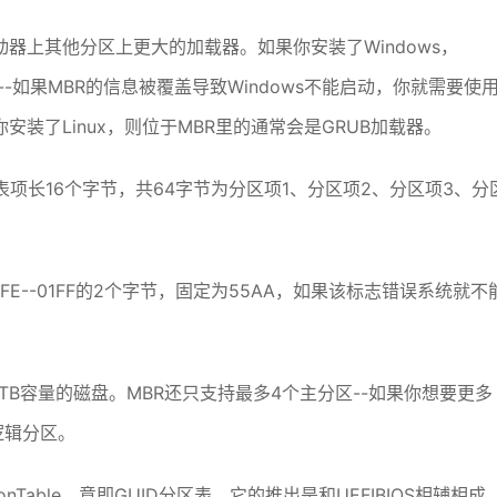
器上其他分区上更大的加载器。如果你安装了Windows，
--如果MBR的信息被覆盖导致Windows不能启动，你就需要使
你安装了Linux，则位于MBR里的通常会是GRUB加载器。
分区表项长16个字节，共64字节为分区项1、分区项2、分区项3、分
1FE--01FF的2个字节，固定为55AA，如果该标志错误系统就不
.2TB容量的磁盘。MBR还只支持最多4个主分区--如果你想要更多
逻辑分区。
PartitionTable，意即GUID分区表，它的推出是和UEFIBIOS相辅相成