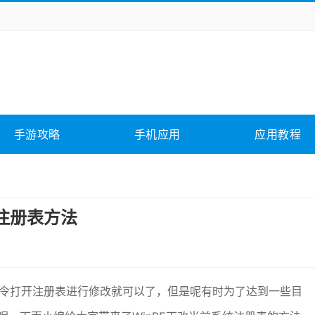
务办公
媒体影音
学习教育
拍照美颜
它游戏
冒险解谜
动作游戏
卡牌游戏
全相关
应用软件
影音软件
插件下载
手游攻略
手机应用
应用教程
合其它
软件教程
注册表方法
t命令打开注册表进行修改就可以了，但是呢有时为了达到一些目