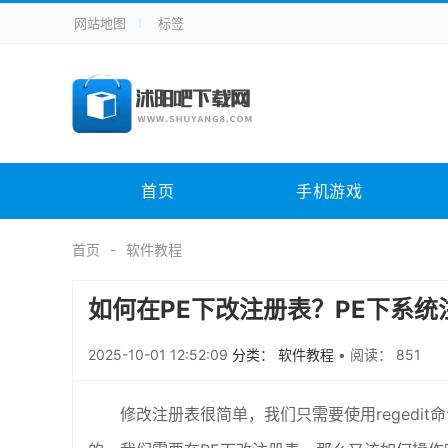
网站地图
标签
全站导航
手机应用
主题美化
其它应用
商
手机游戏
H5游戏
体育竞技
其
电脑软件
其它类别
图形软件
安
首页
手机游戏
应用教程
手游攻略
未分类
综
首页
软件教程
如何在PE下改注册表？PE下系统
2025-10-01 12:52:09
分类： 软件教程
•
阅读： 851
修改注册表很简单，我们只需要使用regedi