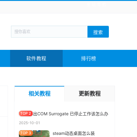
全站导航
新闻阅读
旅游出行
生活实用
社交聊天
搜索
回合网游
战棋游戏
枪战射击
模拟经营
教育教学
游戏娱乐
系统软件
素材下载
软件教程
排行榜
MBR GPT分区表区别 |2分钟知道磁盘分区,装系
统MBR还是GPT好
相关教程
更新教程
2025-10-26
Win7弹出COM Surrogate 已停止工作该怎么办
2025-10-01
steam动态桌面怎么装