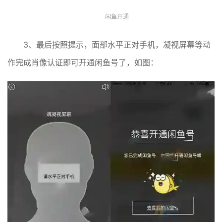
闲鱼开通
3、最后按照提示，面部水平正对手机，凝视屏幕等动
作完成肖像认证即可开通闲鱼号了，如图：