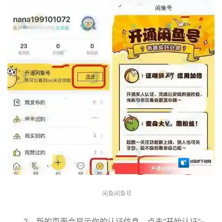
闲鱼闲鱼号
2、新的页面会显示你的认证信息，点击“开始认证”–