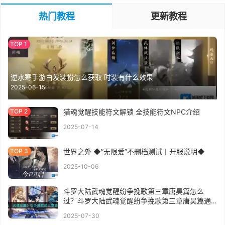
热门教程
更新教程
逆水寒手游白发装扮怎么获取 时装有什么效果
2025-06-15
猎魂觉醒技能符文解锁 全技能符文NPC介绍
2025-07-14
世界之外 ◆”无限爱”不删档测试丨开服说明◆
2025-10-06
斗罗大陆武魂觉醒纷争挽歌第三章唐昊篇怎么
过？斗罗大陆武魂觉醒纷争挽歌第三章唐昊篇通
关攻略
2025-07-30