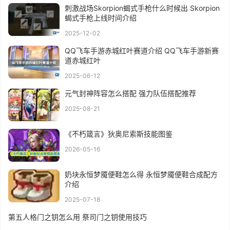
刺激战场Skorpion蝎式手枪什么时候出 Skorpion
蝎式手枪上线时间介绍
2025-12-02
QQ飞车手游赤城红叶赛道介绍 QQ飞车手游新赛
道赤城红叶
2025-06-12
元气封神阵容怎么搭配 强力队伍搭配推荐
2025-08-21
《不朽箴言》狄奥尼索斯技能图鉴
2026-05-16
奶块永恒梦魇便鞋怎么得 永恒梦魇便鞋合成配方
介绍
2025-07-18
第五人格门之钥怎么用 祭司门之钥使用技巧