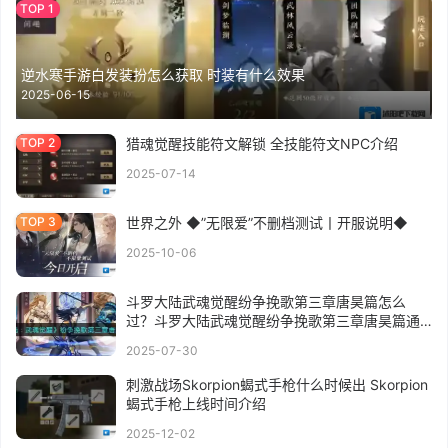
逆水寒手游白发装扮怎么获取 时装有什么效果
2025-06-15
猎魂觉醒技能符文解锁 全技能符文NPC介绍
2025-07-14
世界之外 ◆”无限爱”不删档测试丨开服说明◆
2025-10-06
斗罗大陆武魂觉醒纷争挽歌第三章唐昊篇怎么
过？斗罗大陆武魂觉醒纷争挽歌第三章唐昊篇通
关攻略
2025-07-30
刺激战场Skorpion蝎式手枪什么时候出 Skorpion
蝎式手枪上线时间介绍
2025-12-02