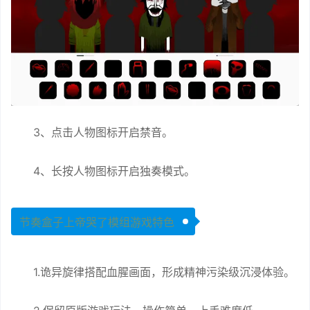
3、点击人物图标开启禁音。
4、长按人物图标开启独奏模式。
节奏盒子上帝哭了模组游戏特色
1.诡异旋律搭配血腥画面，形成精神污染级沉浸体验。