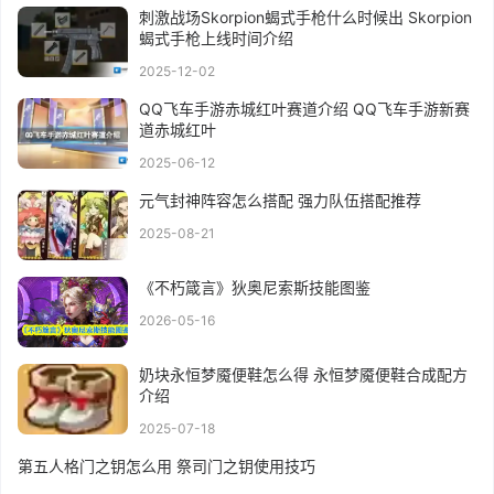
刺激战场Skorpion蝎式手枪什么时候出 Skorpion
蝎式手枪上线时间介绍
2025-12-02
QQ飞车手游赤城红叶赛道介绍 QQ飞车手游新赛
道赤城红叶
2025-06-12
元气封神阵容怎么搭配 强力队伍搭配推荐
2025-08-21
《不朽箴言》狄奥尼索斯技能图鉴
2026-05-16
奶块永恒梦魇便鞋怎么得 永恒梦魇便鞋合成配方
介绍
2025-07-18
第五人格门之钥怎么用 祭司门之钥使用技巧