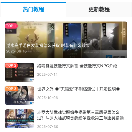
热门教程
更新教程
逆水寒手游白发装扮怎么获取 时装有什么效果
2025-06-15
猎魂觉醒技能符文解锁 全技能符文NPC介绍
2025-07-14
世界之外 ◆”无限爱”不删档测试丨开服说明◆
2025-10-06
斗罗大陆武魂觉醒纷争挽歌第三章唐昊篇怎么
过？斗罗大陆武魂觉醒纷争挽歌第三章唐昊篇通
关攻略
2025-07-30