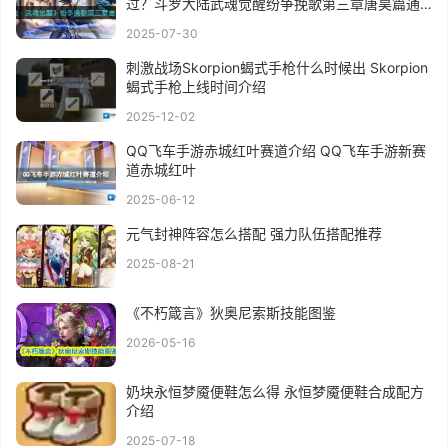
过？斗罗大陆武魂觉醒纷争挽歌第三章唐昊篇通
关攻略
2025-07-30
刺激战场Skorpion蝎式手枪什么时候出 Skorpion
蝎式手枪上线时间介绍
2025-12-02
QQ飞车手游赤城红叶赛道介绍 QQ飞车手游新赛
道赤城红叶
2025-06-12
元气封神阵容怎么搭配 强力队伍搭配推荐
2025-08-21
《不朽箴言》狄奥尼索斯技能图鉴
2026-05-16
奶块永恒梦魇便鞋怎么得 永恒梦魇便鞋合成配方
介绍
2025-07-18