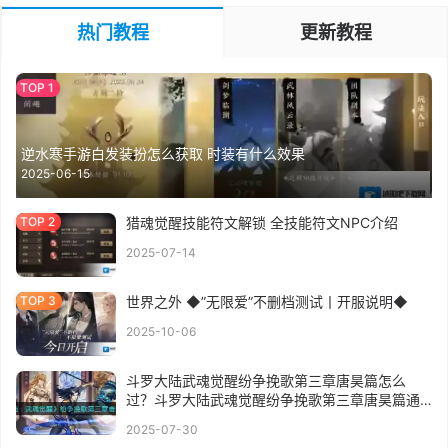
热门教程
更新教程
逆水寒手游白发装扮怎么获取 时装有什么效果
2025-06-15
猎魂觉醒技能符文解锁 全技能符文NPC介绍
2025-07-14
世界之外 ◆”无限爱”不删档测试丨开服说明◆
2025-10-06
斗罗大陆武魂觉醒纷争挽歌第三章唐昊篇怎么
过？斗罗大陆武魂觉醒纷争挽歌第三章唐昊篇通
关攻略
2025-07-30