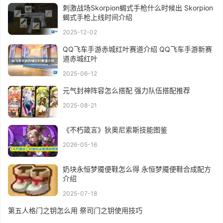
刺激战场Skorpion蝎式手枪什么时候出 Skorpion
蝎式手枪上线时间介绍
2025-12-02
QQ飞车手游赤城红叶赛道介绍 QQ飞车手游新赛
道赤城红叶
2025-06-12
元气封神阵容怎么搭配 强力队伍搭配推荐
2025-08-21
《不朽箴言》狄奥尼索斯技能图鉴
2026-05-16
奶块永恒梦魇便鞋怎么得 永恒梦魇便鞋合成配方
介绍
2025-07-18
第五人格门之钥怎么用 祭司门之钥使用技巧