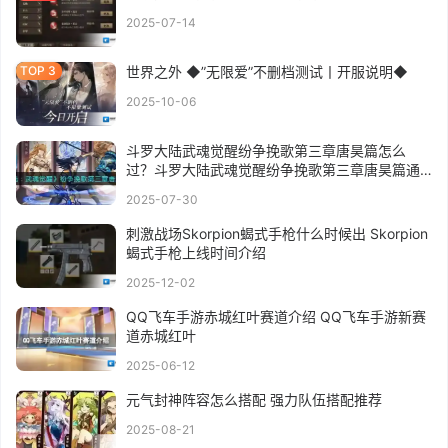
2025-07-14
世界之外 ◆”无限爱”不删档测试丨开服说明◆
2025-10-06
斗罗大陆武魂觉醒纷争挽歌第三章唐昊篇怎么
过？斗罗大陆武魂觉醒纷争挽歌第三章唐昊篇通
关攻略
2025-07-30
刺激战场Skorpion蝎式手枪什么时候出 Skorpion
蝎式手枪上线时间介绍
2025-12-02
QQ飞车手游赤城红叶赛道介绍 QQ飞车手游新赛
道赤城红叶
2025-06-12
元气封神阵容怎么搭配 强力队伍搭配推荐
2025-08-21