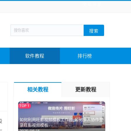
全站导航
新闻阅读
旅游出行
生活实用
社交聊天
搜索
回合网游
战棋游戏
枪战射击
模拟经营
教育教学
游戏娱乐
系统软件
素材下载
软件教程
排行榜
相关教程
更新教程
如何利用旺影视频模板工作台_如何多人协作登
设
录旺影视频模板
2025-06-15