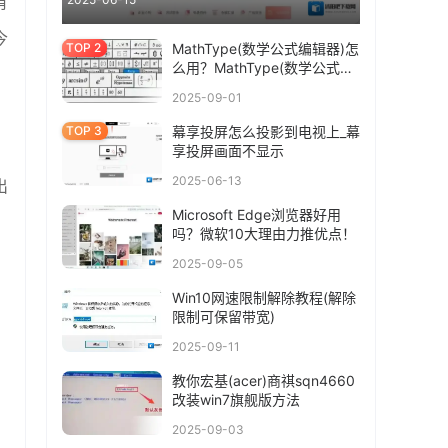
有
今
MathType(数学公式编辑器)怎
么用？MathType(数学公式编
辑器)使用教程
2025-09-01
幕享投屏怎么投影到电视上_幕
享投屏画面不显示
2025-06-13
出
Microsoft Edge浏览器好用
吗？微软10大理由力推优点！
2025-09-05
Win10网速限制解除教程(解除
限制可保留带宽)
2025-09-11
教你宏基(acer)商祺sqn4660
改装win7旗舰版方法
2025-09-03