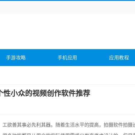
务办公
媒体影音
学习教育
拍照美颜
它游戏
冒险解谜
动作游戏
卡牌游戏
全相关
应用软件
影音软件
插件下载
手游攻略
手机应用
应用教程
合其它
软件教程
个性小众的视频创作软件推荐
，工欲善其事必先利其器。随着生活水平的提高，拍摄软件拍摄