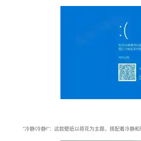
“冷静!冷静!”：这款壁纸以荷花为主题，搭配着冷