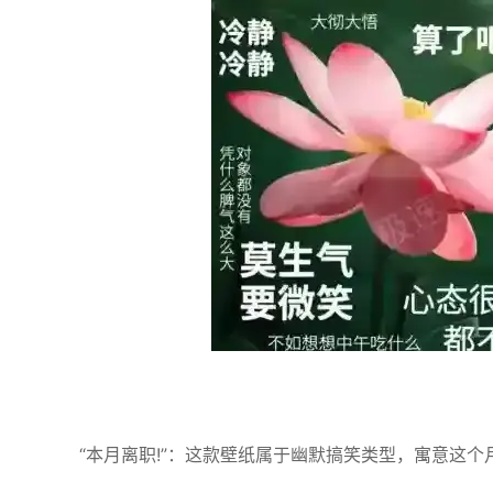
“本月离职!”：这款壁纸属于幽默搞笑类型，寓意这