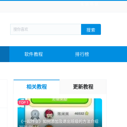
全站导航
新闻阅读
旅游出行
生活实用
社交聊天
搜索
回合网游
战棋游戏
枪战射击
模拟经营
教育教学
游戏娱乐
系统软件
素材下载
软件教程
排行榜
相关教程
更新教程
《一起作业》如何添加及退出班级的方法介绍
2025-06-14