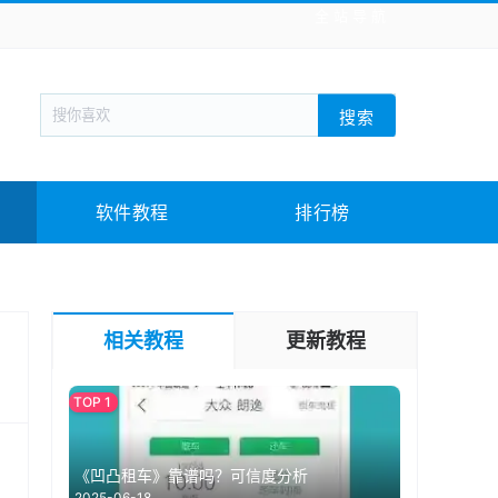
全站导航
新闻阅读
旅游出行
生活实用
社交聊天
搜索
回合网游
战棋游戏
枪战射击
模拟经营
教育教学
游戏娱乐
系统软件
素材下载
软件教程
排行榜
相关教程
更新教程
《凹凸租车》靠谱吗？可信度分析
2025-06-18