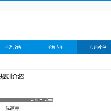
务办公
媒体影音
学习教育
拍照美颜
它游戏
冒险解谜
动作游戏
卡牌游戏
全相关
应用软件
影音软件
插件下载
手游攻略
手机应用
应用教程
合其它
软件教程
规则介绍