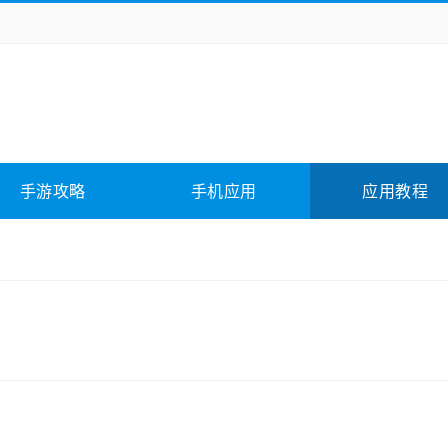
务办公
媒体影音
学习教育
拍照美颜
它游戏
冒险解谜
动作游戏
卡牌游戏
全相关
应用软件
影音软件
插件下载
手游攻略
手机应用
应用教程
合其它
软件教程