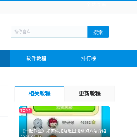
全站导航
新闻阅读
旅游出行
生活实用
社交聊天
搜索
回合网游
战棋游戏
枪战射击
模拟经营
教育教学
游戏娱乐
系统软件
素材下载
软件教程
排行榜
相关教程
更新教程
《一起作业》如何添加及退出班级的方法介绍
2025-06-14