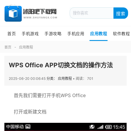
搜索
首页
手机游戏
手游攻略
手机应用
应用教程
软件教程
首页
应用教程
WPS Office APP切换文档的操作方法
2025-06-20 00:06:45
分类： 应用教程
•
阅读： 701
首先我们需要打开手机WPS Office
打开或新建文档