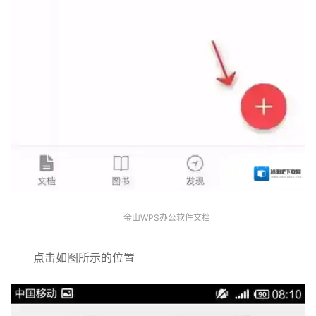
金山WPS办公软件文档
点击如图所示的位置