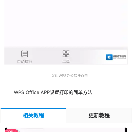
金山WPS办公软件点击
WPS Office APP设置打印的简单方法
相关教程
更新教程