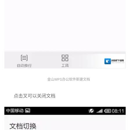
金山WPS办公软件新建文档
点击叉可以关闭文档