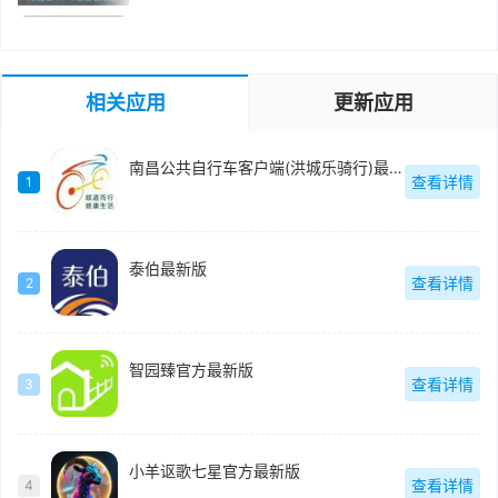
相关应用
更新应用
南昌公共自行车客户端(洪城乐骑行)最新版
查看详情
1
泰伯最新版
查看详情
2
智园臻官方最新版
查看详情
3
小羊讴歌七星官方最新版
查看详情
4