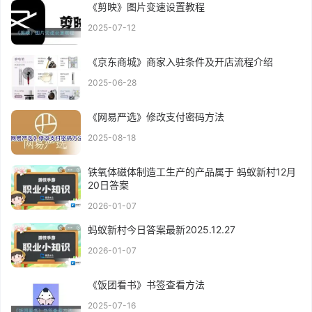
《剪映》图片变速设置教程
2025-07-12
《京东商城》商家入驻条件及开店流程介绍
2025-06-28
《网易严选》修改支付密码方法
2025-08-18
铁氧体磁体制造工生产的产品属于 蚂蚁新村12月
20日答案
2026-01-07
蚂蚁新村今日答案最新2025.12.27
2026-01-07
《饭团看书》书签查看方法
2025-07-16