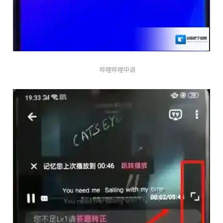
哔哩哔哩中调