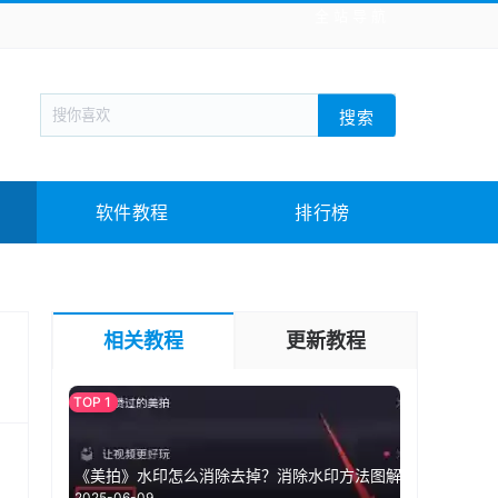
全站导航
新闻阅读
旅游出行
生活实用
社交聊天
搜索
回合网游
战棋游戏
枪战射击
模拟经营
教育教学
游戏娱乐
系统软件
素材下载
软件教程
排行榜
相关教程
更新教程
《美拍》水印怎么消除去掉？消除水印方法图解
2025-06-09