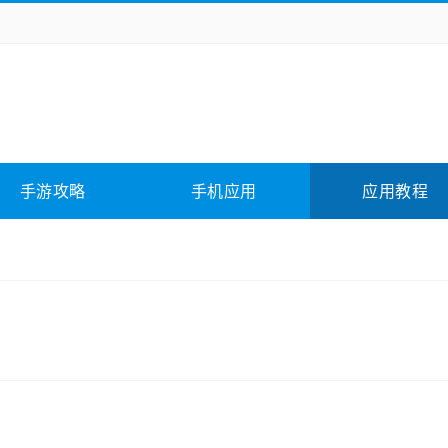
务办公
媒体影音
学习教育
拍照美颜
它游戏
冒险解谜
动作游戏
卡牌游戏
全相关
应用软件
影音软件
插件下载
手游攻略
手机应用
应用教程
合其它
软件教程