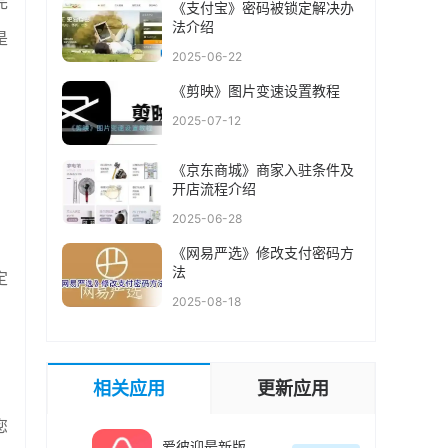
完
《支付宝》密码被锁定解决办
法介绍
是
2025-06-22
《剪映》图片变速设置教程
2025-07-12
《京东商城》商家入驻条件及
开店流程介绍
2025-06-28
《网易严选》修改支付密码方
法
定
2025-08-18
相关应用
更新应用
您
爱彼迎最新版