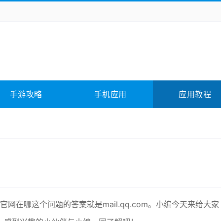
务办公
媒体影音
学习教育
拍照美颜
它游戏
冒险解谜
动作游戏
卡牌游戏
全相关
应用软件
影音软件
插件下载
手游攻略
手机应用
应用教程
合其它
软件教程
网在哪这个问题的答案就是mail.qq.com。小编今天来给大家