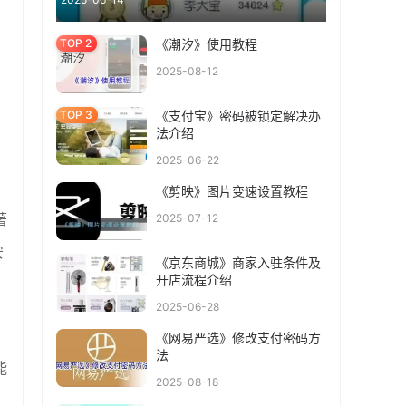
《潮汐》使用教程
2025-08-12
《支付宝》密码被锁定解决办
法介绍
。
2025-06-22
《剪映》图片变速设置教程
著
2025-07-12
安
《京东商城》商家入驻条件及
开店流程介绍
2025-06-28
《网易严选》修改支付密码方
法
能
2025-08-18