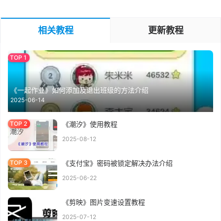
相关教程
更新教程
《一起作业》如何添加及退出班级的方法介绍
2025-06-14
《潮汐》使用教程
2025-08-12
《支付宝》密码被锁定解决办法介绍
2025-06-22
《剪映》图片变速设置教程
2025-07-12