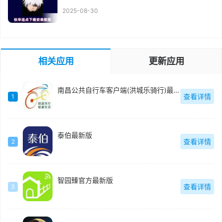
2025-08-30
相关应用
更新应用
南昌公共自行车客户端(洪城乐骑行)最新版
查看详情
1
泰伯最新版
查看详情
2
智园臻官方最新版
查看详情
3