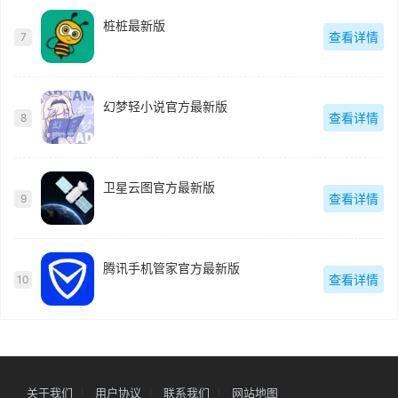
桩桩最新版
查看详情
7
幻梦轻小说官方最新版
查看详情
8
卫星云图官方最新版
查看详情
9
腾讯手机管家官方最新版
查看详情
10
关于我们
用户协议
联系我们
网站地图