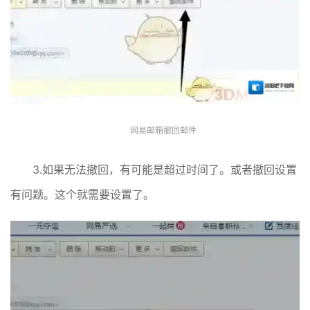
网易邮箱撤回邮件
3.如果无法撤回，有可能是超过时间了。或者撤回设置
有问题。这个就需要设置了。