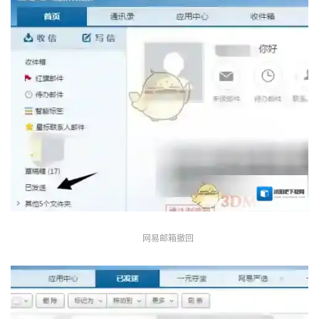
网易邮箱撤回