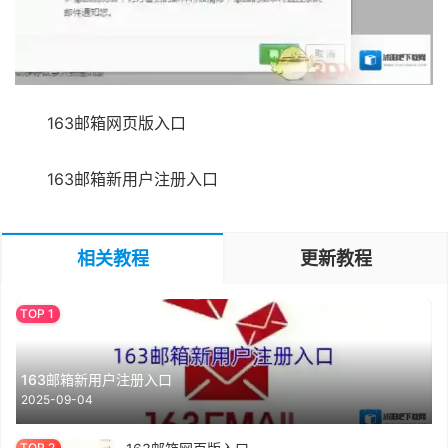
163邮箱网页版入口
163邮箱新用户注册入口
相关教程
更新教程
163邮箱新用户注册入口
2025-09-04