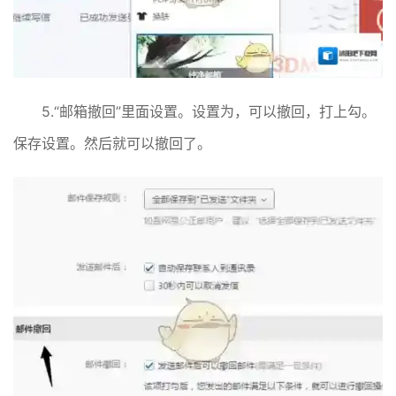
5.“邮箱撤回”里面设置。设置为，可以撤回，打上勾。
保存设置。然后就可以撤回了。