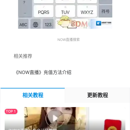
NOW直播搜索
相关推荐
《NOW直播》充值方法介绍
相关教程
更新教程