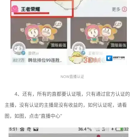
NOW直播认证
4、还有，所有的直都要认证哦，只有通过官方认证的
主播，没有认证的主播是没有收益的，如何认证呢，请看
图，如图，点击“直播中心”