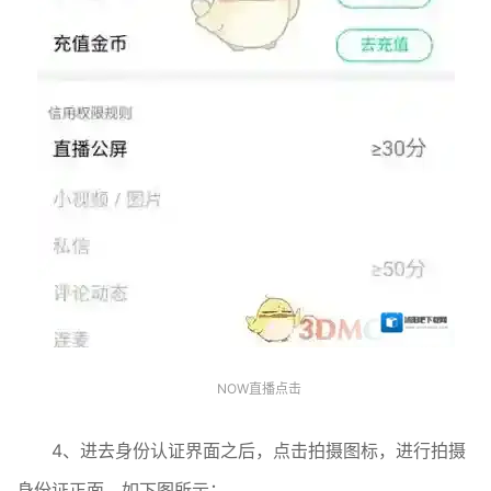
NOW直播点击
4、进去身份认证界面之后，点击拍摄图标，进行拍摄
身份证正面，如下图所示：