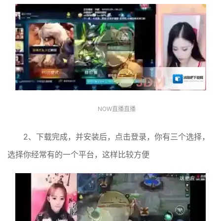
NOW直播直播
2、下载完成，并安装后，点击登录，你有三个选择，
选择你经常有的一个平台，这样比较方便