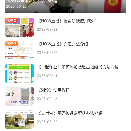
《NOW直播》实名认证教程
2025-06-28
《NOW直播》搜索功能使用教程
2025-06-28
《NOW直播》充值方法介绍
2025-06-27
《一起作业》如何添加及退出班级的方法介绍
2025-06-14
《潮汐》使用教程
2025-08-12
《支付宝》密码被锁定解决办法介绍
2025-06-22