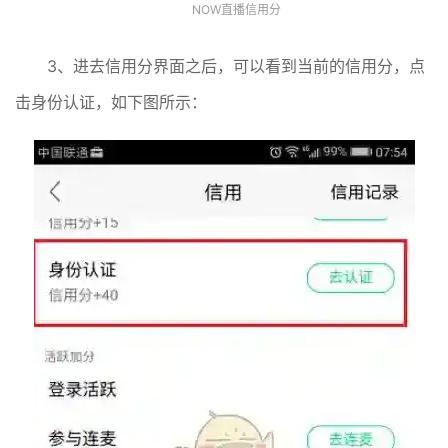
NOW直播信用分
3、进去信用分界面之后，可以看到当前的信用分，点
击身份认证，如下图所示：