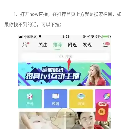
1、打开now直播，在推荐首页上方就是搜索栏目，如
果你找不到的话，可以下拉；