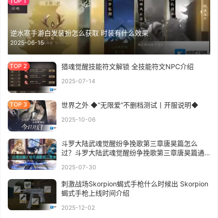
逆水寒手游白发装扮怎么获取 时装有什么效果
2025-06-15
猎魂觉醒技能符文解锁 全技能符文NPC介绍
2025-07-14
世界之外 ◆”无限爱”不删档测试丨开服说明◆
2025-10-06
斗罗大陆武魂觉醒纷争挽歌第三章唐昊篇怎么
过？斗罗大陆武魂觉醒纷争挽歌第三章唐昊篇通
关攻略
2025-07-30
刺激战场Skorpion蝎式手枪什么时候出 Skorpion
蝎式手枪上线时间介绍
2025-12-02