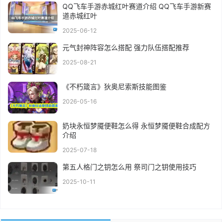
QQ飞车手游赤城红叶赛道介绍 QQ飞车手游新赛
道赤城红叶
2025-06-12
元气封神阵容怎么搭配 强力队伍搭配推荐
2025-08-21
《不朽箴言》狄奥尼索斯技能图鉴
2026-05-16
奶块永恒梦魇便鞋怎么得 永恒梦魇便鞋合成配方
介绍
2025-07-18
第五人格门之钥怎么用 祭司门之钥使用技巧
2025-10-11