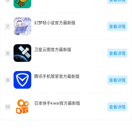
幻梦轻小说官方最新版
查看详情
7
卫星云图官方最新版
查看详情
8
腾讯手机管家官方最新版
查看详情
9
日本快手kwai官方最新版
查看详情
10