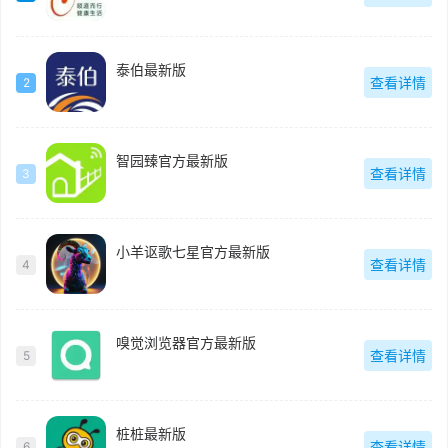
泰伯最新版
查看详情
2
智园臻官方最新版
查看详情
3
小羊讴歌七星官方最新版
查看详情
4
嗅觉浏览器官方最新版
查看详情
5
桩桩最新版
查看详情
6