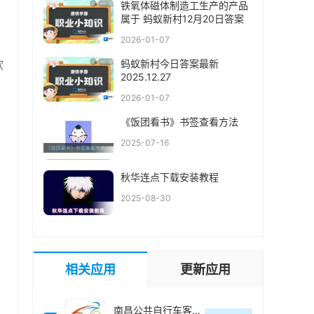
铁氧体磁体制造工生产的产品
属于 蚂蚁新村12月20日答案
2026-01-07
软
蚂蚁新村今日答案最新
2025.12.27
2026-01-07
《饭团看书》书签查看方法
2025-07-16
秋华连点下载安装教程
2025-08-30
相关应用
更新应用
南昌公共自行车客户端(洪城乐骑行)最新版