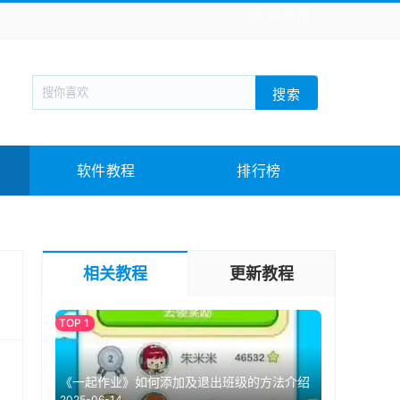
全站导航
新闻阅读
旅游出行
生活实用
社交聊天
搜索
回合网游
战棋游戏
枪战射击
模拟经营
教育教学
游戏娱乐
系统软件
素材下载
软件教程
排行榜
相关教程
更新教程
《一起作业》如何添加及退出班级的方法介绍
2025-06-14