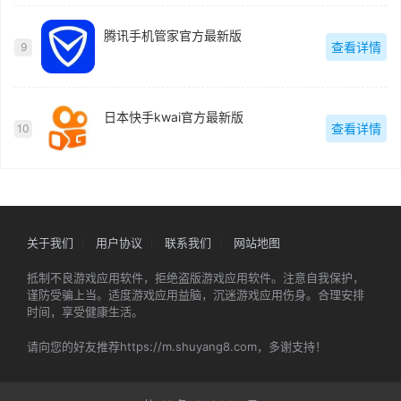
腾讯手机管家官方最新版
查看详情
9
日本快手kwai官方最新版
查看详情
10
关于我们
用户协议
联系我们
网站地图
抵制不良游戏应用软件，拒绝盗版游戏应用软件。注意自我保护，
谨防受骗上当。适度游戏应用益脑，沉迷游戏应用伤身。合理安排
时间，享受健康生活。
请向您的好友推荐https://m.shuyang8.com，多谢支持！