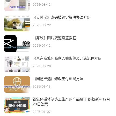
2025-08-12
《支付宝》密码被锁定解决办法介绍
2025-06-22
《剪映》图片变速设置教程
2025-07-12
《京东商城》商家入驻条件及开店流程介绍
2025-06-28
《网易严选》修改支付密码方法
2025-08-18
铁氧体磁体制造工生产的产品属于 蚂蚁新村12月
20日答案
2026-01-07