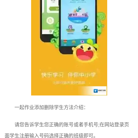
一起作业添加删除学生方法介绍：
请您告诉学生您正确的账号或者手机号;在网站登录页
面学生注册输入号码选择正确的班级即可。