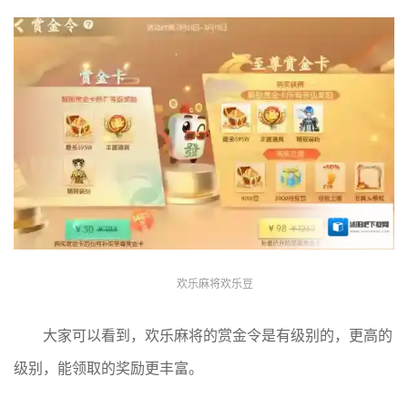
欢乐麻将欢乐豆
大家可以看到，欢乐麻将的赏金令是有级别的，更高的
级别，能领取的奖励更丰富。