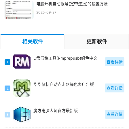
电脑开机自动拨号(宽带连接)的设置方法
2025-09-27
相关软件
更新软件
U盘低格工具(Rmprepusb)绿色中文
查看详情
1
华华鼠标自动点击器绿色去广告版
查看详情
2
魔方电脑大师官方最新版
查看详情
3