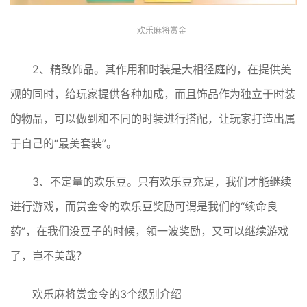
欢乐麻将赏金
2、精致饰品。其作用和时装是大相径庭的，在提供美
观的同时，给玩家提供各种加成，而且饰品作为独立于时装
的物品，可以做到和不同的时装进行搭配，让玩家打造出属
于自己的“最美套装”。
3、不定量的欢乐豆。只有欢乐豆充足，我们才能继续
进行游戏，而赏金令的欢乐豆奖励可谓是我们的“续命良
药”，在我们没豆子的时候，领一波奖励，又可以继续游戏
了，岂不美哉？
欢乐麻将赏金令的3个级别介绍