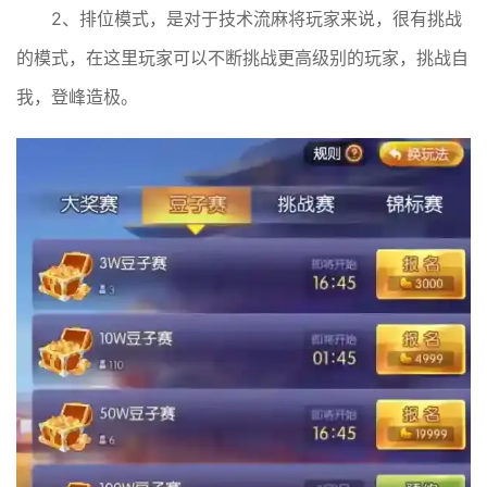
2、排位模式，是对于技术流麻将玩家来说，很有挑战
的模式，在这里玩家可以不断挑战更高级别的玩家，挑战自
我，登峰造极。