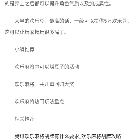
的是穿上之后都可以提升角色气质以及加成属性。
大量的欢乐豆，最高的话，一级可以提供5万欢乐豆，
这可以让玩家畅玩很多局了。
小编推荐
欢乐麻将中可以赚豆子的活动
欢乐麻将一共几重回归大奖
欢乐麻将热门玩法盘点
相关推荐
腾讯欢乐麻将胡牌有什么要求_欢乐麻将胡牌攻略