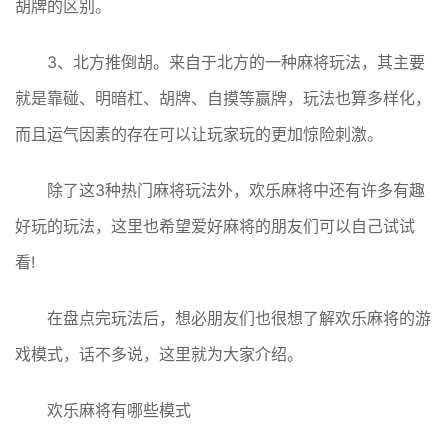
胡牌的区别。
3、北方推倒胡。来自于北方的一种麻将玩法，其主要
就是靠碰、明暗杠、胡牌、自摸等赢牌，玩法也算多样化，
而且运气因素的存在可以让玩家玩的更加惊险刺激。
除了这3种热门麻将玩法外，欢乐麻将中还有许多有趣
好玩的玩法，这里也希望爱好麻将的朋友们可以自己试试
看!
在盘点完玩法后，想必朋友们也很想了解欢乐麻将的游
戏模式，话不多说，这里就为大家介绍。
欢乐麻将有哪些模式