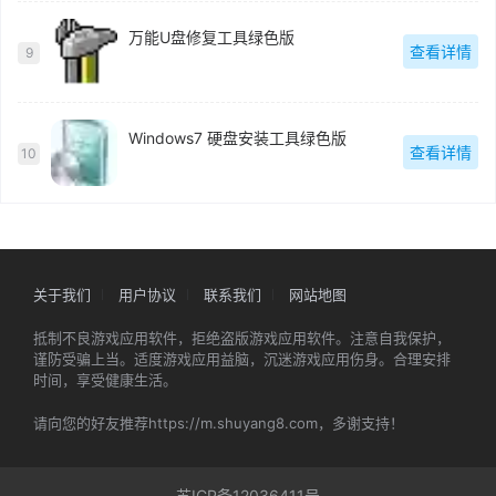
万能U盘修复工具绿色版
查看详情
9
Windows7 硬盘安装工具绿色版
查看详情
10
关于我们
用户协议
联系我们
网站地图
抵制不良游戏应用软件，拒绝盗版游戏应用软件。注意自我保护，
谨防受骗上当。适度游戏应用益脑，沉迷游戏应用伤身。合理安排
时间，享受健康生活。
请向您的好友推荐https://m.shuyang8.com，多谢支持！
苏ICP备12036411号