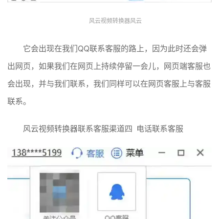
风云视频转换器风云
它会出现在我们QQ联系客服的路上，因为此时还会弹
出网页，如果我们在网页上持续停留一会儿，网页端客服也
会出现，并与我们联系，我们同样可以在网页客服上与客服
联系。
风云视频转换器联系客服渠道四 电话联系客服