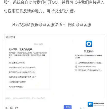
服”，系统会自动为我们打开QQ，并且可以待我们直接进入
与客服联系反馈的地方，可以说比较方便。
风云视频转换器联系客服渠道三 网页联系客服