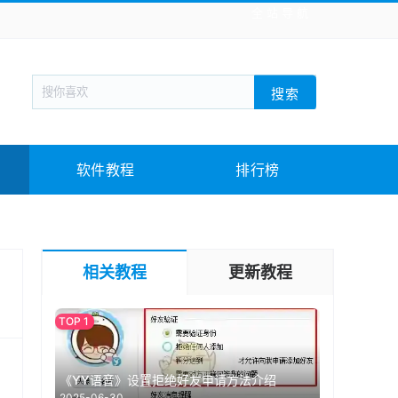
全站导航
新闻阅读
旅游出行
生活实用
社交聊天
搜索
回合网游
战棋游戏
枪战射击
模拟经营
教育教学
游戏娱乐
系统软件
素材下载
软件教程
排行榜
相关教程
更新教程
《YY语音》设置拒绝好友申请方法介绍
2025-06-30