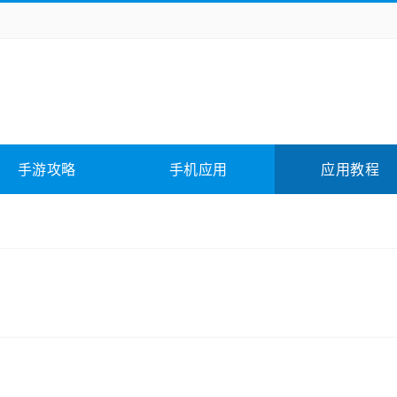
务办公
媒体影音
学习教育
拍照美颜
它游戏
冒险解谜
动作游戏
卡牌游戏
全相关
应用软件
影音软件
插件下载
手游攻略
手机应用
应用教程
合其它
软件教程