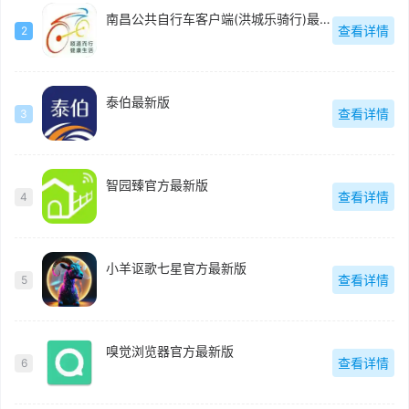
南昌公共自行车客户端(洪城乐骑行)最新版
查看详情
2
泰伯最新版
查看详情
3
智园臻官方最新版
查看详情
4
小羊讴歌七星官方最新版
查看详情
5
嗅觉浏览器官方最新版
查看详情
6