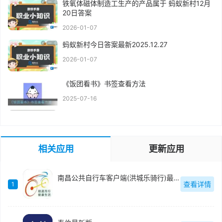
铁氧体磁体制造工生产的产品属于 蚂蚁新村12月
20日答案
2026-01-07
蚂蚁新村今日答案最新2025.12.27
2026-01-07
《饭团看书》书签查看方法
2025-07-16
相关应用
更新应用
南昌公共自行车客户端(洪城乐骑行)最新版
查看详情
1