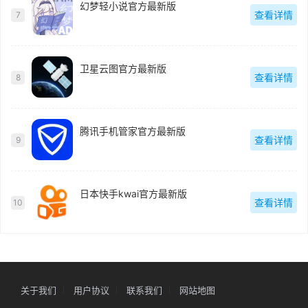
幻梦轻小说官方最新版
查看详情
7
卫星云图官方最新版
查看详情
8
腾讯手机管家官方最新版
查看详情
9
日本快手kwai官方最新版
查看详情
10
关于我们
用户协议
联系我们
网站地图