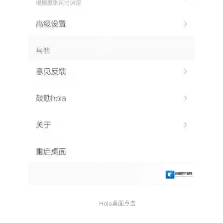
Hola桌面点击