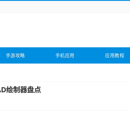
务办公
媒体影音
学习教育
拍照美颜
它游戏
冒险解谜
动作游戏
卡牌游戏
全相关
应用软件
影音软件
插件下载
手游攻略
手机应用
应用教程
合其它
软件教程
AD绘制器盘点