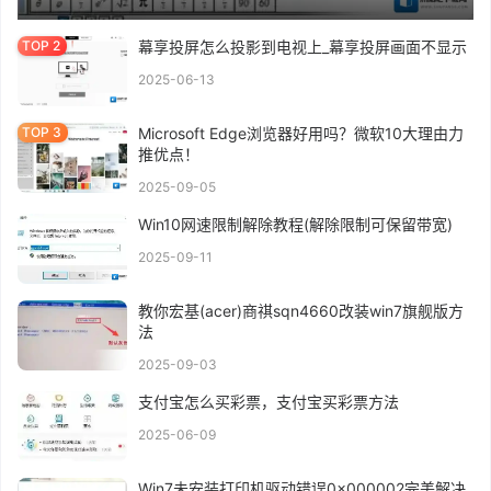
幕享投屏怎么投影到电视上_幕享投屏画面不显示
2025-06-13
Microsoft Edge浏览器好用吗？微软10大理由力
推优点！
2025-09-05
Win10网速限制解除教程(解除限制可保留带宽)
2025-09-11
教你宏基(acer)商祺sqn4660改装win7旗舰版方
法
2025-09-03
支付宝怎么买彩票，支付宝买彩票方法
2025-06-09
Win7未安装打印机驱动错误0x000002完美解决