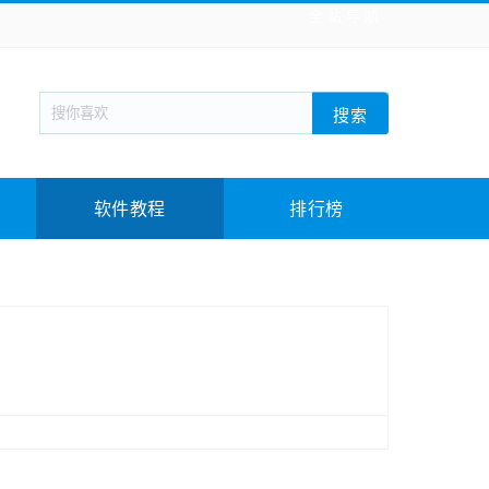
全站导航
新闻阅读
旅游出行
生活实用
社交聊天
搜索
回合网游
战棋游戏
枪战射击
模拟经营
教育教学
游戏娱乐
系统软件
素材下载
软件教程
排行榜