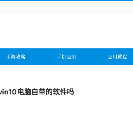
务办公
媒体影音
学习教育
拍照美颜
它游戏
冒险解谜
动作游戏
卡牌游戏
全相关
应用软件
影音软件
插件下载
手游攻略
手机应用
应用教程
合其它
软件教程
in10电脑自带的软件吗