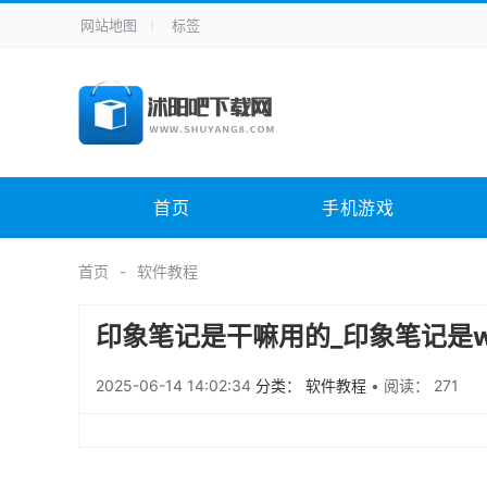
网站地图
标签
全站导航
手机应用
主题美化
其它应用
商
手机游戏
H5游戏
体育竞技
其
电脑软件
其它类别
图形软件
安
首页
手机游戏
应用教程
手游攻略
未分类
综
首页
软件教程
印象笔记是干嘛用的_印象笔记是w
2025-06-14 14:02:34
分类： 软件教程
•
阅读： 271