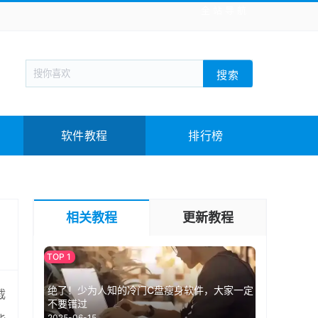
全站导航
新闻阅读
旅游出行
生活实用
社交聊天
搜索
回合网游
战棋游戏
枪战射击
模拟经营
教育教学
游戏娱乐
系统软件
素材下载
软件教程
排行榜
相关教程
更新教程
绝了！少为人知的冷门C盘瘦身软件，大家一定
截
不要错过
2025-06-15