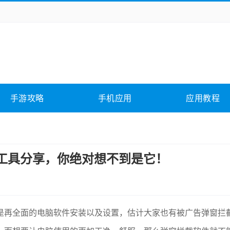
务办公
媒体影音
学习教育
拍照美颜
它游戏
冒险解谜
动作游戏
卡牌游戏
全相关
应用软件
影音软件
插件下载
手游攻略
手机应用
应用教程
合其它
软件教程
截工具分享，你绝对想不到是它！
是再全面的电脑软件安装以及设置，估计大家也有被广告弹窗拦