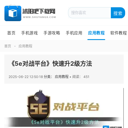
搜索
首页
手机游戏
手游攻略
手机应用
应用教程
软件教程
首页
应用教程
《5e对战平台》快速升2级方法
2025-06-22 12:50:18
分类： 应用教程
•
阅读： 451