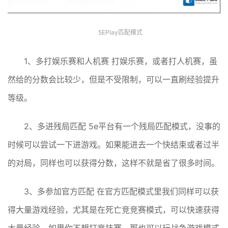
5EPlay匹配模式
1、多打娱乐赛和人机赛 打娱乐赛，或者打人机赛，虽
然给的分数会比较少，但是不受限制，可以一直刷经验提升
等级。
2、多进残局匹配 5e平台有一个残局匹配模式，没事的
时候可以尝试一下进游戏。如果能进去一个快结束或者过半
的对局，同样也可以获得分数，这样不就是省了很多时间。
3、多参加官方匹配 在官方匹配模式里我们同样可以获
得大量游戏经验，尤其是在死亡竞竞赛模式，可以快速获得