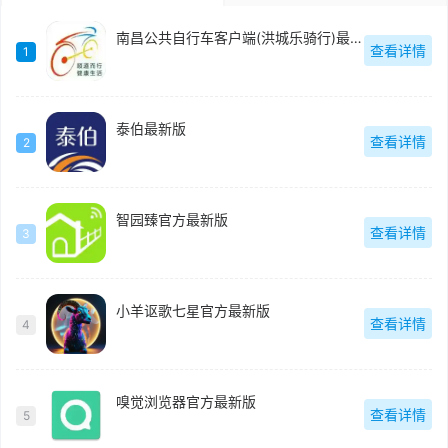
南昌公共自行车客户端(洪城乐骑行)最新版
查看详情
1
泰伯最新版
查看详情
2
智园臻官方最新版
查看详情
3
小羊讴歌七星官方最新版
查看详情
4
嗅觉浏览器官方最新版
查看详情
5