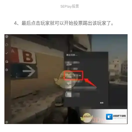
5EPlay投票
4、最后点击玩家就可以开始投票踢出该玩家了。