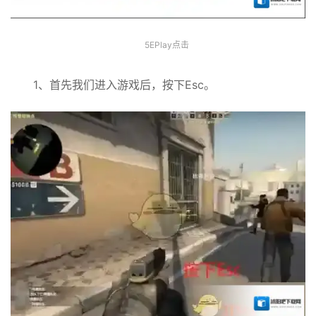
5EPlay点击
1、首先我们进入游戏后，按下Esc。