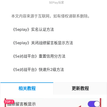
5EPlay玩家
本文内容来源于互联网，如有侵权请联系删除。
《5eplay》实名认证方法
《5eplay》关闭战绩留言板显示方法
《5e对战平台》重置信用分方法
《5e对战平台》快速升2级方法
相关教程
更新教程