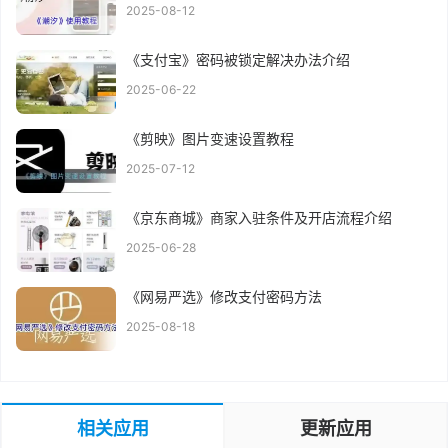
2025-08-12
《支付宝》密码被锁定解决办法介绍
2025-06-22
《剪映》图片变速设置教程
2025-07-12
《京东商城》商家入驻条件及开店流程介绍
2025-06-28
《网易严选》修改支付密码方法
2025-08-18
相关应用
更新应用