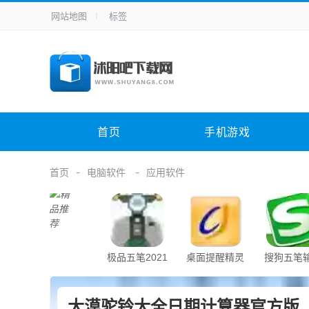
网站地图
标签
全站导航
手机应用
主题美化
其它应用
商
手机游戏
H5游戏
体育竞技
其
电脑软件
其它类别
图形软件
安
首页
手机游戏
应用教程
手游攻略
未分类
综
首页
电脑软件
应用软件
极品五笔2021
桌面提醒精灵
搜狗五笔
法
大漠驼铃大全日期计算器官方版