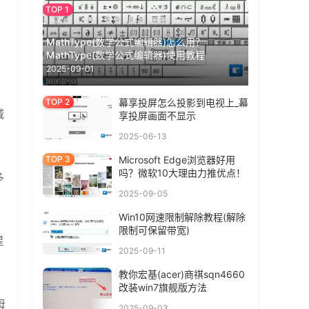
MathType(数学公式编辑器)怎么用？
MathType(数学公式编辑器)使用教程
2025-09-01
幕享投屏怎么投影到电视上_幕
减
享投屏画面不显示
2025-06-13
Microsoft Edge浏览器好用
吗？微软10大理由力推优点！
多
2025-09-05
Win10网速限制解除教程(解除
限制可保留带宽)
星
2025-09-11
教你宏基(acer)商祺sqn4660
改装win7旗舰版方法
母
2025-09-03