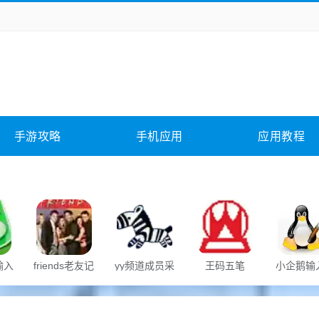
务办公
媒体影音
学习教育
拍照美颜
它游戏
冒险解谜
动作游戏
卡牌游戏
全相关
应用软件
影音软件
插件下载
手游攻略
手机应用
应用教程
合其它
软件教程
输入
friends老友记
yy频道成员采
王码五笔
小企鹅输
字幕中英文对
集免费工具
照